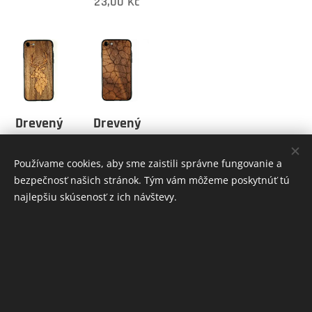
23,00
Kč
Drevený
Drevený
obal na
obal na
Xiaomi -
Xiaomi -
Používame cookies, aby sme zaistili správne fungovanie a
Cherry
Aligator
bezpečnosť našich stránok. Tým vám môžeme poskytnúť tú
najlepšiu skúsenosť z ich návštevy.
Hart
23,00
Kč
23,00
Kč
INFORMÁCIE