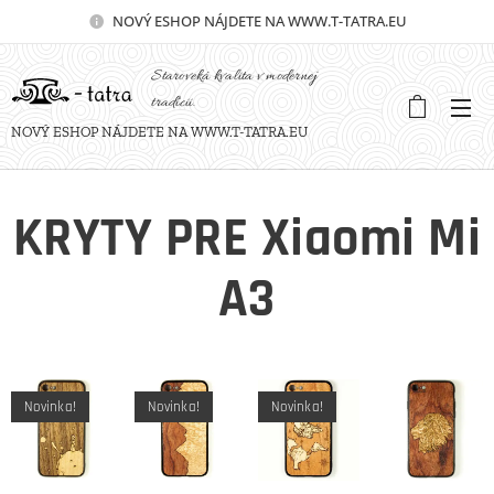
NOVÝ
ESHOP NÁJDETE NA WWW.T-TATRA.EU
Staroveká kvalita v modernej
tradícii.
NOVÝ ESHOP NÁJDETE NA WWW.T-TATRA.EU
KRYTY PRE Xiaomi Mi
A3
Novinka!
Novinka!
Novinka!