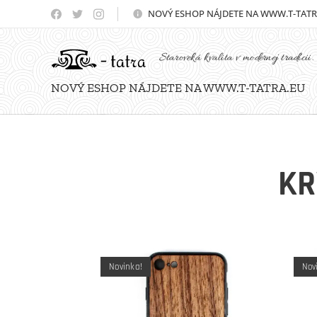
NOVÝ
ESHOP NÁJDETE NA WWW.T-TATR
Staroveká kvalita v modernej tradícii.
NOVÝ ESHOP NÁJDETE NA WWW.T-TATRA.EU
KR
Novinka!
Nov