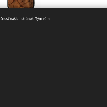
evený obal na Samsung -
ečnosť našich stránok. Tým vám
Aligator
23,00
Kč