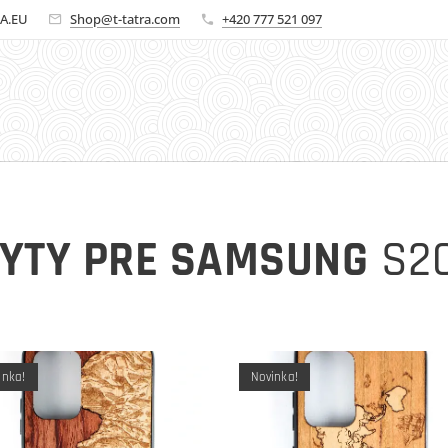
A.EU
Shop@t-tatra.com
+420 777 521 097
YTY PRE SAMSUNG
S2
inka!
Novinka!