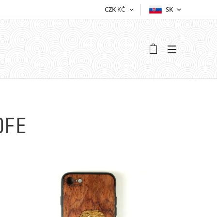
CZK
KČ
SK
0FE