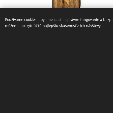
Drevený obal na Samsung -
Dr
Používame cookies, aby sme zaistili správne fungovanie a bezp
môžeme poskytnúť tú najlepšiu skúsenosť z ich návštevy.
Cherry Hart
23,00
Kč
INFORMÁCIE
Ochrana osobných údajov
Obchodné podmienky