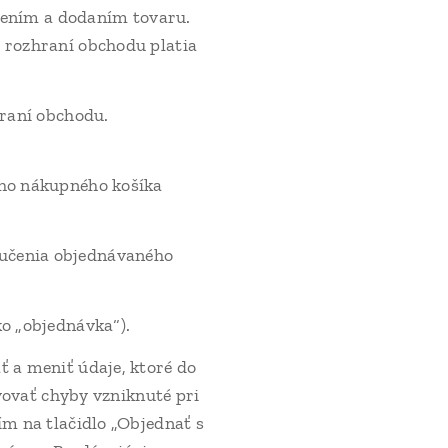
lením a dodaním tovaru.
 rozhraní obchodu platia
.
raní obchodu.
ého nákupného košíka
ručenia objednávaného
ko „objednávka“).
 a meniť údaje, ktoré do
vovať chyby vzniknuté pri
m na tlačidlo „Objednať s