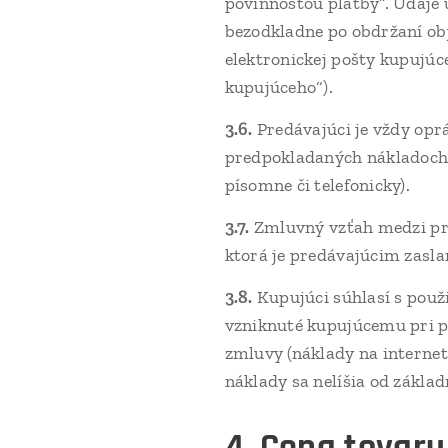
povinnosťou platby“. Údaje
bezodkladne po obdržaní ob
elektronickej pošty kupujúc
kupujúceho“).
3.6.
Predávajúci je vždy opr
predpokladaných nákladoch 
písomne či telefonicky).
3.7.
Zmluvný vzťah medzi pr
ktorá je predávajúcim zasla
3.8.
Kupujúci súhlasí s pou
vzniknuté kupujúcemu pri p
zmluvy (náklady na internet
náklady sa nelíšia od základ
4. Cena tovar