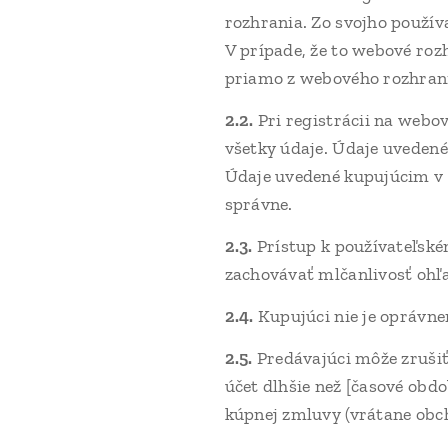
rozhrania. Zo svojho použív
V prípade, že to webové roz
priamo z webového rozhran
2.2.
Pri registrácii na webo
všetky údaje. Údaje uvedené
Údaje uvedené kupujúcim v 
správne.
2.3.
Prístup k používateľsk
zachovávať mlčanlivosť ohľ
2.4.
Kupujúci nie je oprávn
2.5.
Predávajúci môže zrušiť
účet dlhšie než [časové obdo
kúpnej zmluvy (vrátane ob