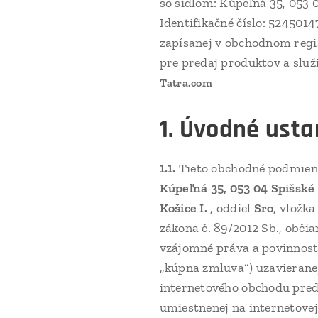
so sídlom: Kúpeľná 35, 053 
Identifikačné číslo: 524501
zapísanej v obchodnom reg
pre predaj produktov a slu
Tatra.com
1. Úvodné ust
1.1.
Tieto obchodné podmienk
Kúpeľná 35, 053 04 Spišsk
Košice I.
, oddiel
Sro
, vložk
zákona č. 89/2012 Sb., občia
vzájomné práva a povinnosti
„kúpna zmluva“) uzavieranej
internetového obchodu pred
umiestnenej na internetove