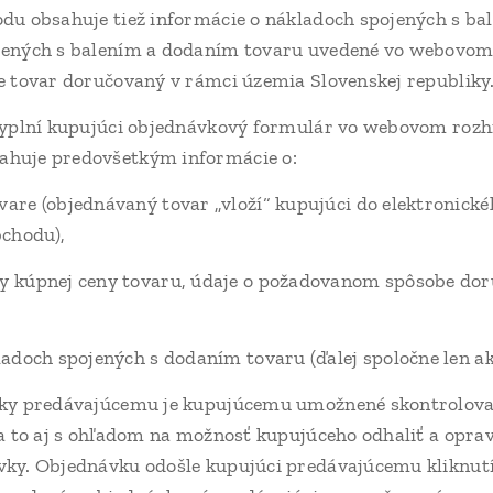
du obsahuje tiež informácie o nákladoch spojených s ba
jených s balením a dodaním tovaru uvedené vo webovom
e tovar doručovaný v rámci územia Slovenskej republiky
vyplní kupujúci objednávkový formulár vo webovom rozh
ahuje predovšetkým informácie o:
are (objednávaný tovar „vloží“ kupujúci do elektronick
chodu),
y kúpnej ceny tovaru, údaje o požadovanom spôsobe do
ladoch spojených s dodaním tovaru (ďalej spoločne len a
ky predávajúcemu je kupujúcemu umožnené skontrolovať
 a to aj s ohľadom na možnosť kupujúceho odhaliť a opra
vky. Objednávku odošle kupujúci predávajúcemu kliknutí