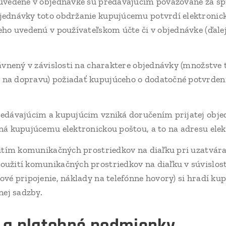
 uvedené v objednávke sú predávajúcim považované za sp
jednávky toto obdržanie kupujúcemu potvrdí elektronick
eho uvedenú v používateľskom účte či v objednávke (ďalej
ávnený v závislosti na charaktere objednávky (množstve 
na dopravu) požiadať kupujúceho o dodatočné potvrdeni
edávajúcim a kupujúcim vzniká doručením prijatej obje
ná kupujúcemu elektronickou poštou, a to na adresu elek
žitím komunikačných prostriedkov na diaľku pri uzatvár
oužití komunikačných prostriedkov na diaľku v súvislos
ové pripojenie, náklady na telefónne hovory) si hradí ku
nej sadzby.
u a platobné podmienky