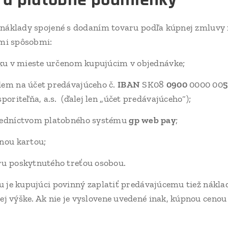
 náklady spojené s dodaním tovaru podľa kúpnej zmluvy
mi spôsobmi:
rku v mieste určenom kupujúcim v objednávke;
dem na účet predávajúceho č.
IBAN
SK08
0900
0000 00
5
poriteľňa, a.s. (ďalej len „účet predávajúceho“);
redníctvom platobného systému
gp web pay
;
nou kartou;
ru poskytnutého treťou osobou.
 je kupujúci povinný zaplatiť predávajúcemu tiež nákla
 výške. Ak nie je vyslovene uvedené inak, kúpnou cenou 