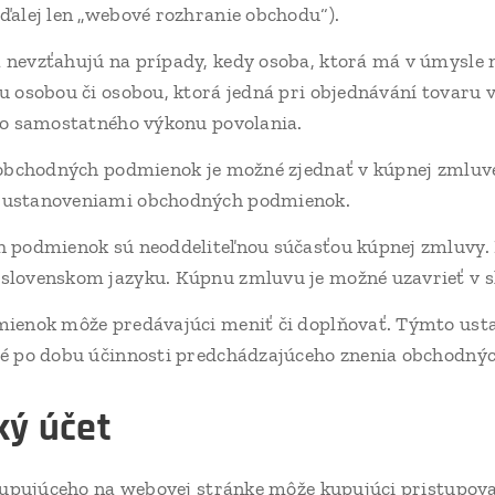
ďalej len „webové rozhranie obchodu“).
evzťahujú na prípady, kedy osoba, ktorá má v úmysle 
u osobou či osobou, ktorá jedná pri objednávání tovaru v
jho samostatného výkonu povolania.
obchodných podmienok je možné zjednať v kúpnej zmluve
 ustanoveniami obchodných podmienok.
 podmienok sú neoddeliteľnou súčasťou kúpnej zmluvy
slovenskom jazyku. Kúpnu zmluvu je možné uzavrieť v s
ienok môže predávajúci meniť či doplňovať. Týmto ust
té po dobu účinnosti predchádzajúceho znenia obchodný
ký účet
kupujúceho na webovej stránke môže kupujúci pristupova