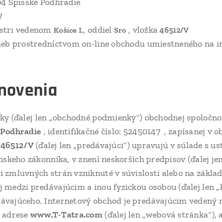
04 Spišské Podhradie
47
istri vedenom
, oddiel
, vložka
Košice I.
Sro
46512/V
žieb prostredníctvom on-line obchodu umiestneného na i
anovenia
y (ďalej len „obchodné podmienky“) obchodnej spoločno
é Podhradie
, identifikačné číslo: 52450147
, zapísanej v
a
46512/V
(ďalej len „predávajúci“) upravujú v súlade s us
nskeho zákonníka, v znení neskorších predpisov (ďalej je
 zmluvných strán vzniknuté v súvislosti alebo na základ
 medzi predávajúcim a inou fyzickou osobou (ďalej len 
ávajúceho. Internetový obchod je predávajúcim vedený 
j adrese
www.T-Tatra.com
(ďalej len „webová stránka“),