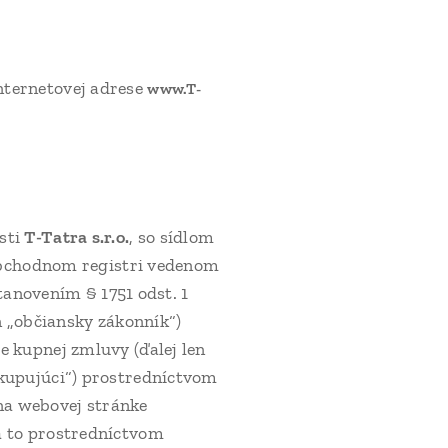
nternetovej adrese
www.T-
sti
T-Tatra s.r.o.
, so sídlom
 obchodnom registri vedenom
tanovením § 1751 odst. 1
n „občiansky zákonník“)
e kupnej zmluvy (ďalej len
„kupujúci“) prostredníctvom
na webovej stránke
 a to prostredníctvom