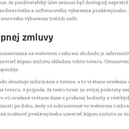
ie, že používateľský účet nemusí byť dostupný nepretrži
ardwarového a softwarového vybavenia predávajúceho, 
warového vybavenia tretích osôb.
úpnej zmluvy
u umiestnená na webovom rozhraní obchodu je informatí
uzavrieť kúpnu zmluvu ohľadom tohto tovaru. Ustanovenie
použije.
u obsahuje informácie o tovare, a to vrátane uvedenia 
ie tovaru, v prípade, že tento tovar zo svojej podstaty 
u sú uvedené vrátane dane z pridanej hodnoty a všetkých
atnosti po dobu, kedy sú zobrazované vo webovom rozhr
ná možnosť predávajúceho uzavrieť kúpnu zmluvu za in