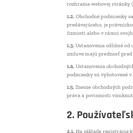
rozhrania webovej stránky (
1.2.
Obchodné podmienky sa n
predávajúceho, je právnicko
činnosti alebo v rámci svo
1.3.
Ustanovenia odlišné od 
zmluve majú prednosť pred
1.4.
Ustanovenia obchodných
podmienky sú vyhotovené v 
1.5.
Znenie obchodných podm
práva a povinnosti vzniknu
2. Používateľs
2.1.
Na základe registrácie 