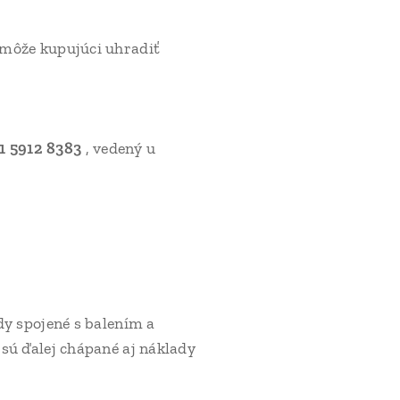
 môže kupujúci uhradiť
1 5912 8383
, vedený u
dy spojené s balením a
sú ďalej chápané aj náklady