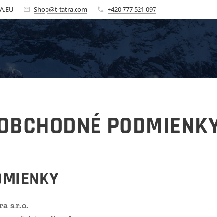
A.EU
Shop@t-tatra.com
+420 777 521 097
OBCHODNÉ PODMIENK
DMIENKY
a s.r.o.