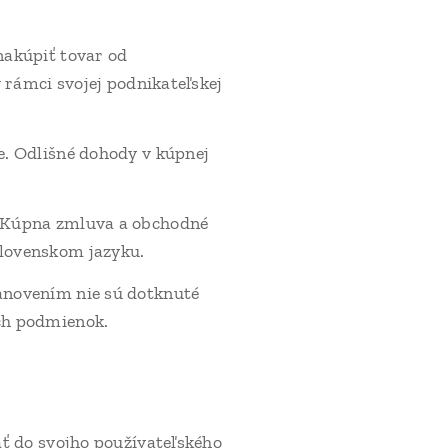
nakúpiť tovar od
 rámci svojej podnikateľskej
. Odlišné dohody v kúpnej
. Kúpna zmluva a obchodné
lovenskom jazyku.
anovením nie sú dotknuté
ch podmienok.
ť do svojho používateľského