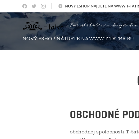
NOVÝ
ESHOP NÁJDETE NA WWW.T-TATR
Staroveká kvalita v modernej tradícii.
NOVÝ ESHOP NÁJDETE NA WWW.T-TATRA.EU
OBCHODNÉ PO
obchodnej spoločnosti
T-tatr