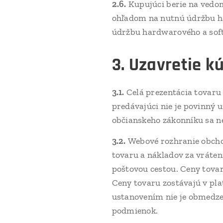
2.6.
Kupujúci berie na vedom
ohľadom na nutnú údržbu h
údržbu hardwarového a soft
3. Uzavretie k
3.1.
Celá prezentácia tovar
predávajúci nie je povinný 
občianskeho zákonníku sa ne
3.2.
Webové rozhranie obchod
tovaru a nákladov za vráten
poštovou cestou. Ceny tovar
Ceny tovaru zostávajú v pl
ustanovením nie je obmedze
podmienok.