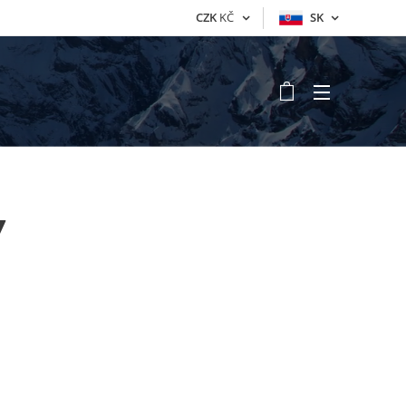
CZK
KČ
SK
Y