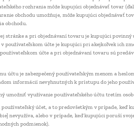
ateľského rozhrania môže kupujúci objednávať tovar (ďale
hranie obchodu umožňuje, môže kupujúci objednávať tova
ia obchodu.
vej stránke a pri objednávaní tovaru je kupujúci povinný
 v používateľskom účte je kupujúci pri akejkoľvek ich zm
používateľskom účte a pri objednávaní tovaru sú predá
ému účtu je zabezpečený používateľským menom a heslom
adom informácií nevyhnutných k prístupu do jeho použív
ený umožniť využívanie používateľského účtu tretím oso
 používateľský účet, a to predovšetkým v prípade, keď ku
bie] nevyužíva, alebo v prípade, keď kupujúci poruší svoj
chodných podmienok).