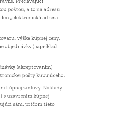
rávne. Predávajúci
ou poštou, a to na adresu
 len „elektronická adresa
tovaru, výške kúpnej ceny,
e objednávky (napríklad
dnávky (akceptovaním),
tronickej pošty kupujúceho.
aní kúpnej zmluvy. Náklady
ti s uzavrením kúpnej
pujúci sám, pričom tieto