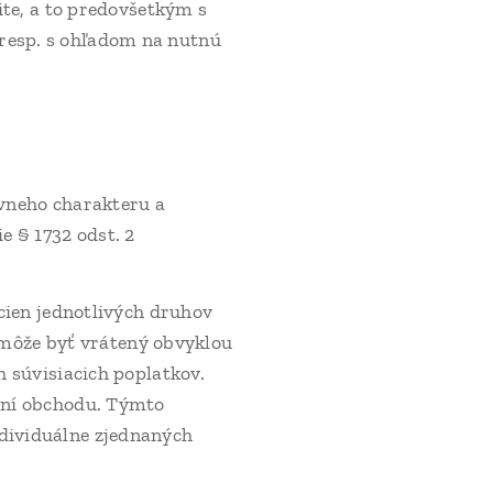
te, a to predovšetkým s
resp. s ohľadom na nutnú
vneho charakteru a
 § 1732 odst. 2
cien jednotlivých druhov
nemôže byť vrátený obvyklou
 súvisiacich poplatkov.
aní obchodu. Týmto
dividuálne zjednaných