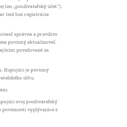
j len „používateľský účet“).
r tiež bez registrácie
 uviesť správne a pravdivo
ene povinný aktualizovať.
vajúcim považované za
. Kupujúci je povinný
atelského účtu.
bám.
pujúci svoj používateľský
e povinnosti vyplývajúce z