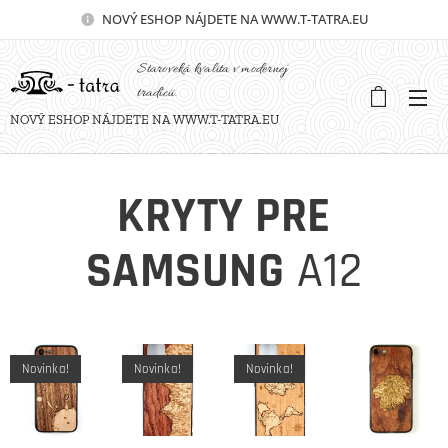
NOVÝ
ESHOP NÁJDETE NA WWW.T-TATRA.EU
Staroveká kvalita v modernej
tradícii.
NOVÝ ESHOP NÁJDETE NA WWW.T-TATRA.EU
KRYTY PRE
SAMSUNG
A12
Novinka!
Novinka!
Novinka!