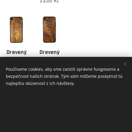
23,00
Kč
Drevený
Drevený
obal na
obal na
Samsung -
Samsung -
Používame cookies, aby sme zaistili správne fungovanie a
Cherry
Aligator
bezpečnosť našich stránok. Tým vám môžeme poskytnúť tú
najlepšiu skúsenosť z ich návštevy.
Hart
23,00
Kč
23,00
Kč
INFORMÁCIE