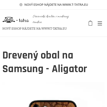
NOVÝ
ESHOP NÁJDETE NA WWW.T-TATRA.EU
Staroveká kvalita v modernej
tradícii.
NOVÝ ESHOP NÁJDETE NA WWW.T-TATRA.EU
Drevený obal na
Samsung - Aligator