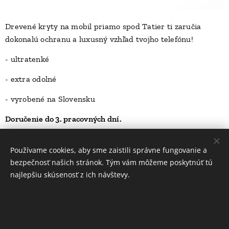
Drevené kryty na mobil priamo spod Tatier ti zaručia
dokonalú ochranu a luxusný vzhľad tvojho telefónu!
D
- ultratenké
- extra odolné
- vyrobené na Slovensku
Doručenie do 3. pracovných dní.
23,00
Kč
Používame cookies, aby sme zaistili správne fungovanie a
bezpečnosť našich stránok. Tým vám môžeme poskytnúť tú
najlepšiu skúsenosť z ich návštevy.
INFORMÁCIE