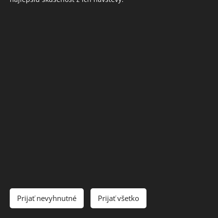
prezeráte.
INFORMÁCIE
Ochrana osobných údajov
Obchodné podmienky
Cookies
Jazyky
Slovenčina
English
Deutsch
Čeština
Mena
Prijať nevyhnutné
Prijať všetko
EUR €
CZK Kč