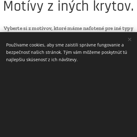
Motívy z iných krytov.
Vyberte si z motívov, ktoré máme nafotené pre iné typy
smartfónov.
Používame cookies, aby sme zaistili správne fungovanie a
Stačí priamo objednať motív, ktorý sa vám páči a my
bezpečnosť našich stránok. Tým vám môžeme poskytnúť tú
vám ho pošleme typ telefónu ktorý si momentálne
najlepšiu skúsenosť z ich návštevy.
prezeráte (Samsung S10+).
INFORMÁCIE
Ochrana osobných údajov
Obchodné podmienky