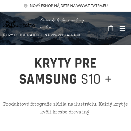
NOVÝ
ESHOP NÁJDETE NA WWW.T-TATRA.EU
Staroveká kvalita v modernej
tradícii.
NOVÝ ESHOP NÁJDETE NA WWW.T-TATRA.EU
KRYTY PRE
SAMSUNG
S10 +
Produktové fotografie slúžia na ilustráciu. Každý kryt je
kvôli kresbe dreva iný!