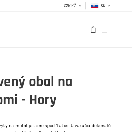
CZK
KČ
SK
vený obal na
omi - Hory
yty na mobil priamo spod Tatier ti zaručia dokonalú