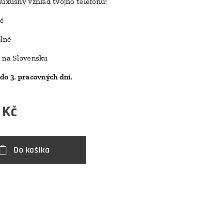
luxusný vzhľad tvojho telefónu!
D
ké
olné
 na Slovensku
do 3. pracovných dní.
Kč
Do košíka