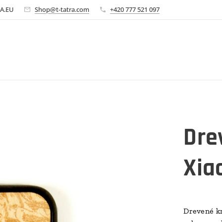
A.EU
Shop@t-tatra.com
+420 777 521 097
Dre
Xia
Drevené kr