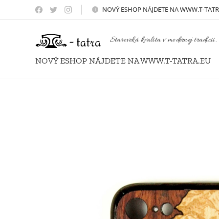
NOVÝ
ESHOP NÁJDETE NA WWW.T-TATR
Staroveká kvalita v modernej tradícii.
NOVÝ ESHOP NÁJDETE NA WWW.T-TATRA.EU