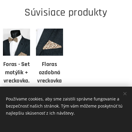
Súvisiace produkty
Foras - Set
Floras
motýlik +
ozdobná
vreckovka.
vreckovka
do saka
26,00
Kč
10,00
Kč
Používame cookies, aby sme zaistili správne fungovanie a
bezpečnosť našich stránok. Tým vám môžeme poskytnúť tú
najlepšiu skúsenosť z ich návštevy.
INFORMÁCIE