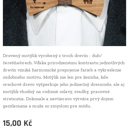
Drevený motýlik vyrobený z troch drevín - dub/
čerešňa/orech. Vďaka prirodzenému kontrastu jednotlivých
drevín vzniká harmonické prepojenie farieb a vykreslenie
ozdobného motívu. Motýlik nie len pre ženícha, kde
orechové drevo vyšperkuje jeho jedinečný dresscode, ale aj
motýlik vhodný na rodinné oslavy, svadby, pracovné
stretnutia. Dokonale a nevtieravo vytvára prvý dojem
gentlemana a muža so zmyslom pre módu.
15,00
Kč