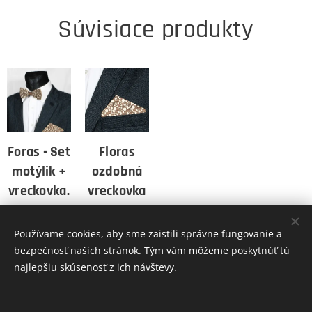
Súvisiace produkty
Foras - Set
Floras
motýlik +
ozdobná
vreckovka.
vreckovka
do saka
26,00
Kč
10,00
Kč
Používame cookies, aby sme zaistili správne fungovanie a
bezpečnosť našich stránok. Tým vám môžeme poskytnúť tú
najlepšiu skúsenosť z ich návštevy.
INFORMÁCIE