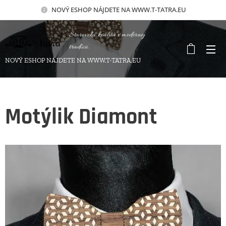
NOVÝ
ESHOP NÁJDETE NA WWW.T-TATRA.EU
Staroveká kvalita v modernej
tradícii.
NOVÝ ESHOP NÁJDETE NA WWW.T-TATRA.EU
Motýlik Diamont