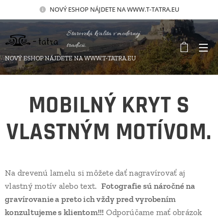
NOVÝ
ESHOP NÁJDETE NA WWW.T-TATRA.EU
Staroveká kvalita v modernej
tradícii.
NOVÝ ESHOP NÁJDETE NA WWW.T-TATRA.EU
MOBILNÝ KRYT S
VLASTNÝM MOTÍVOM.
Na drevenú lamelu si môžete dať nagravírovať aj
vlastný motív alebo text.
Fotografie sú náročné na
gravírovanie a preto ich vždy pred vyrobením
konzultujeme s klientom!!!
Odporúčame mať obrázok