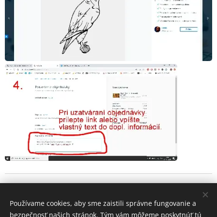
Vyberte si Váš nový
Používame cookies, aby sme zaistili správne fungovanie a
bezpečnosť našich stránok. Tým vám môžeme poskytnúť tú