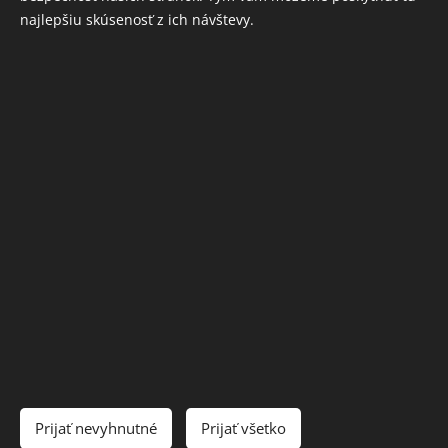
mobilný kryt.
najlepšiu skúsenosť z ich návštevy.
INFORMÁCIE
Ochrana osobných údajov
Obchodné podmienky
Cookies
Jazyky
Slovenčina
English
Deutsch
Čeština
Mena
Prijať nevyhnutné
Prijať všetko
EUR €
CZK Kč