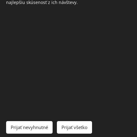
najlepšiu skúsenosť z ich návštevy.
INFORMÁCIE
Ochrana osobných údajov
Obchodné podmienky
Cookies
Jazyky
Slovenčina
English
Deutsch
Čeština
Mena
Prijať nevyhnutné
Prijať všetko
EUR €
CZK Kč