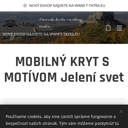
NOVÝ
ESHOP NÁJDETE NA WWW.T-TATRA.EU
Staroveká kvalita v modernej
tradícii.
NOVÝ ESHOP NÁJDETE NA WWW.T-TATRA.EU
MOBILNÝ KRYT S
MOTÍVOM Jelení svet
Vyberte si Váš nový
Používame cookies, aby sme zaistili správne fungovanie a
mobilný kryt.
bezpečnosť našich stránok. Tým vám môžeme poskytnúť tú