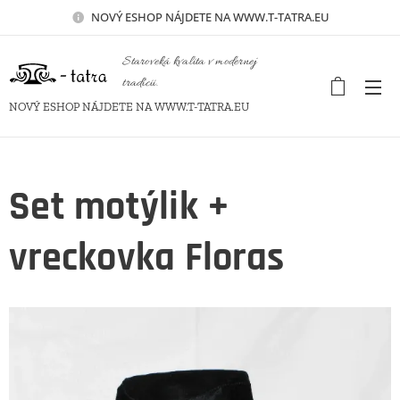
NOVÝ
ESHOP NÁJDETE NA WWW.T-TATRA.EU
Staroveká kvalita v modernej
tradícii.
NOVÝ ESHOP NÁJDETE NA WWW.T-TATRA.EU
Set motýlik +
vreckovka Floras