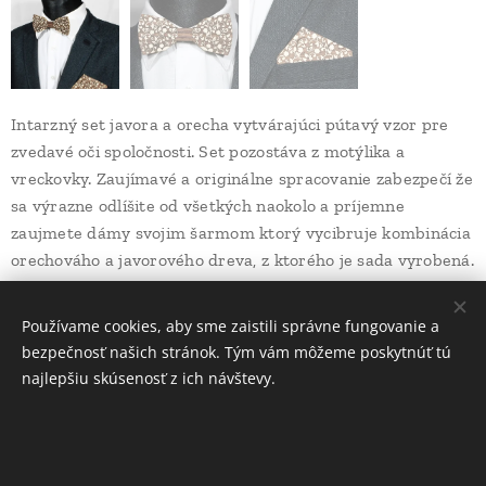
Intarzný set javora a orecha vytvárajúci pútavý vzor pre
zvedavé oči spoločnosti. Set pozostáva z motýlika a
vreckovky. Zaujímavé a originálne spracovanie zabezpečí že
sa výrazne odlíšite od všetkých naokolo a príjemne
zaujmete dámy svojim šarmom ktorý vycibruje kombinácia
orechováho a javorového dreva, z ktorého je sada vyrobená.
26,00
Kč
Používame cookies, aby sme zaistili správne fungovanie a
bezpečnosť našich stránok. Tým vám môžeme poskytnúť tú
najlepšiu skúsenosť z ich návštevy.
INFORMÁCIE