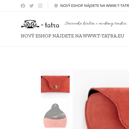
NOVÝ
ESHOP NÁJDETE NA WWW.T-TATR
Staroveká kvalita v modernej tradícii.
NOVÝ ESHOP NÁJDETE NA WWW.T-TATRA.EU