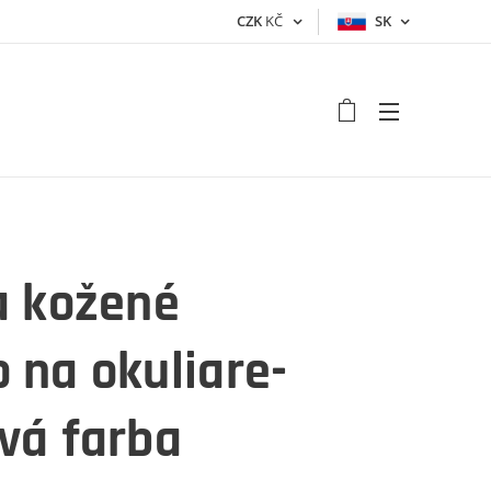
CZK
KČ
SK
a kožené
 na okuliare-
vá farba