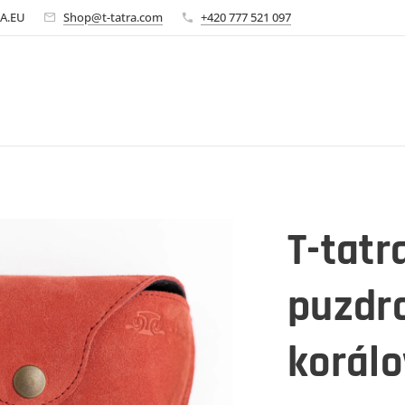
A.EU
Shop@t-tatra.com
+420 777 521 097
T-tatr
puzdro
korálo