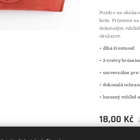
Puzdro na okuliar
kože. Príjemné na
dokonalým vzhľad
okuliarov.
+ dlhá životnosť
+ 2 vrstvy brúsen
+ univerzálne pre
+ dokonalá ochran
+ luxusný vzhľad 
18,00
Kč