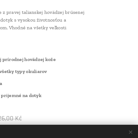
e z pravej talianskej hovädzej brúsenej
 dotyk s vysokou životnosťou a
om. Vhodné na všetky veľkosti
ej prírodnej hovädzej kože
 všetky typy okuliarov
a
a prijemné na dotyk
26,00
Kč