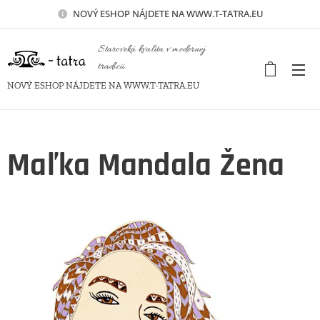
NOVÝ
ESHOP NÁJDETE NA WWW.T-TATRA.EU
Staroveká kvalita v modernej
tradícii.
NOVÝ ESHOP NÁJDETE NA WWW.T-TATRA.EU
Maľka Mandala Žena