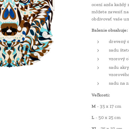
ocení azda každý 
môžete zavesiť na
obdivovať vaše um
Balenie obsahuje:
drevený 
sadu štet
vzorový 
sadu akry
vzorovéh
sadu na z
Veľkosti:
M
- 35 x 17 cm
L
- 50 x 25 cm
XL -
75 x 37 cm