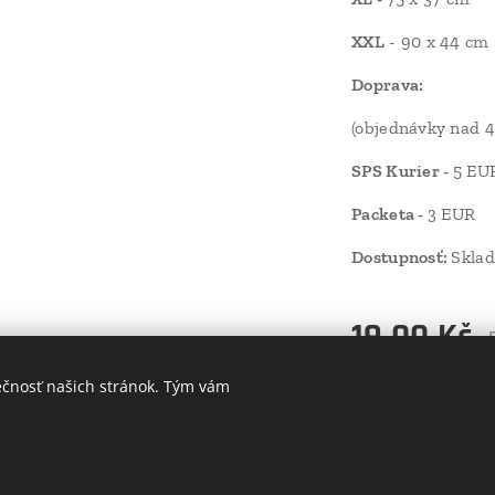
XXL
- 90 x 44 cm
Doprava:
(objednávky nad 
SPS Kurier -
5 EU
Packeta -
3 EUR
Dostupnosť:
Sklad
19,00
Kč
ečnosť našich stránok. Tým vám
Do