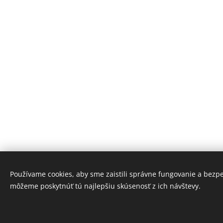
Používame cookies, aby sme zaistili správne fungovanie a bezp
môžeme poskytnúť tú najlepšiu skúsenosť z ich návštevy.