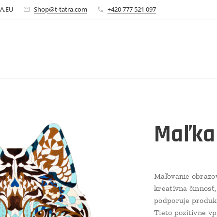
A.EU
Shop@t-tatra.com
+420 777 521 097
Maľka
Maľovanie obrazov
kreatívna činnosť
podporuje produk
Tieto pozitívne vp