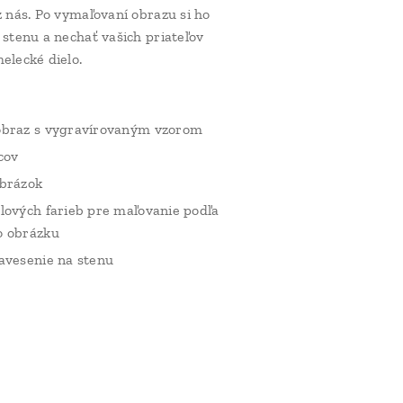
z nás. Po vymaľovaní obrazu si ho
 stenu a nechať vašich priateľov
elecké dielo.
obraz s vygravírovaným vzorom
cov
obrázok
lových farieb pre maľovanie podľa
o obrázku
avesenie na stenu