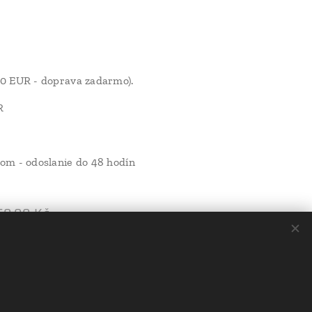
40 EUR - doprava zadarmo).
R
om - odoslanie do 48 hodín
50,00
Kč
 košíka