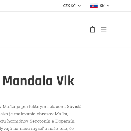
CZK
KČ
SK
 Mandala Vlk
 Maľka je perfektným relaxom. Súvislá
, ako je maľovanie obrazov Maľka,
ciu hormónov Serotonín a Dopamín.
lývajú na našu myseľ a naše telo, čo