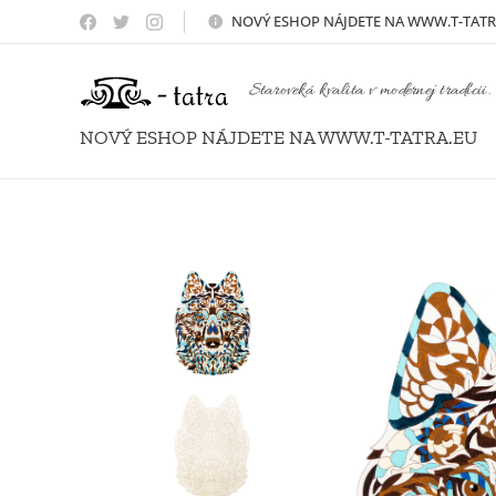
NOVÝ
ESHOP NÁJDETE NA WWW.T-TATR
Staroveká kvalita v modernej tradícii.
NOVÝ ESHOP NÁJDETE NA WWW.T-TATRA.EU