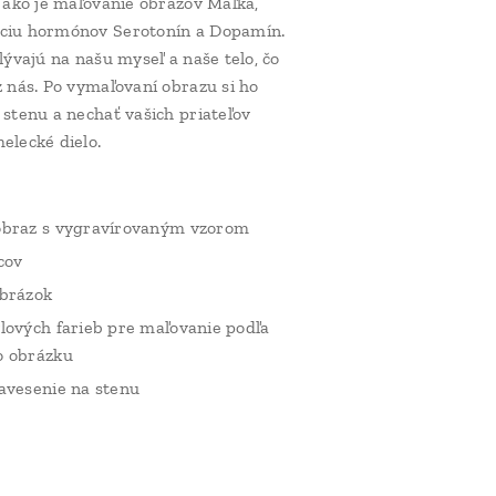
, ako je maľovanie obrazov Maľka,
ciu hormónov Serotonín a Dopamín.
lývajú na našu myseľ a naše telo, čo
z nás. Po vymaľovaní obrazu si ho
 stenu a nechať vašich priateľov
elecké dielo.
obraz s vygravírovaným vzorom
cov
obrázok
lových farieb pre maľovanie podľa
o obrázku
avesenie na stenu