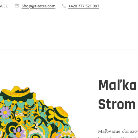
A.EU
Shop@t-tatra.com
+420 777 521 097
Maľka
Strom
Maľovanie obrazov