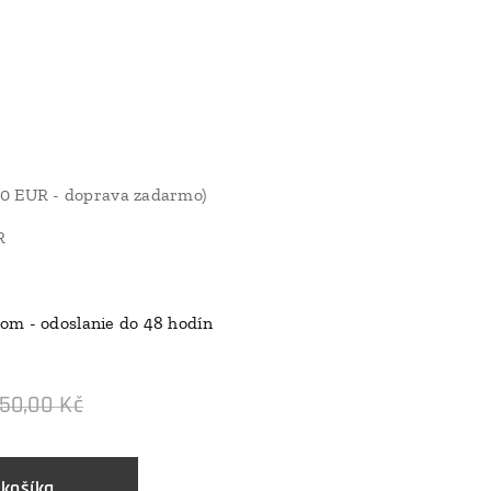
40 EUR - doprava zadarmo)
R
om - odoslanie do 48 hodín
50,00
Kč
 košíka