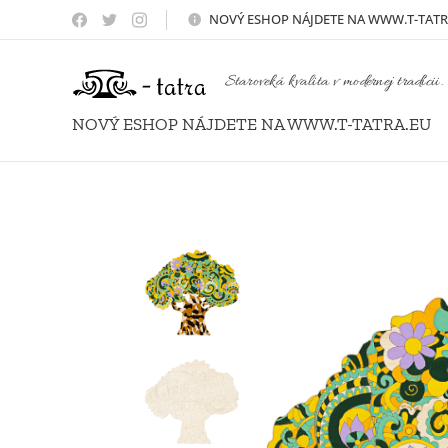
NOVÝ
ESHOP NÁJDETE NA WWW.T-TATR
Staroveká kvalita v modernej tradícii.
NOVÝ ESHOP NÁJDETE NA WWW.T-TATRA.EU