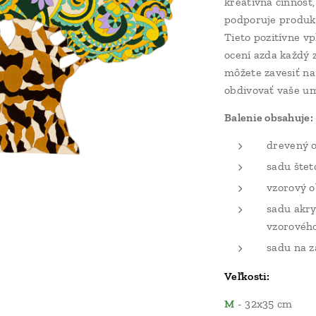
kreatívna činnosť
podporuje produk
Tieto pozitívne vp
ocení azda každý 
môžete zavesiť na
obdivovať vaše um
Balenie obsahuje:
drevený 
sadu štet
vzorový 
sadu akry
vzorovéh
sadu na z
Veľkosti:
M
- 32x35 cm