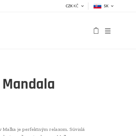
CZK
KČ
SK
 Mandala
 Maľka je perfektným relaxom. Súvislá