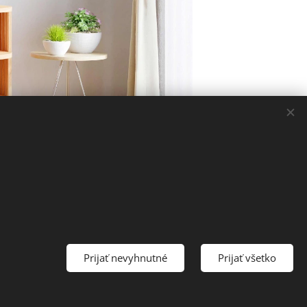
Prijať nevyhnutné
Prijať všetko