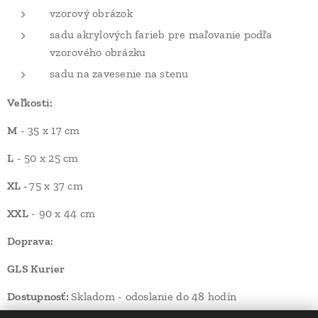
vzorový obrázok
sadu akrylových farieb pre maľovanie podľa
vzorového obrázku
sadu na zavesenie na stenu
Veľkosti:
M
- 35 x 17 cm
L
- 50 x 25 cm
XL -
75 x 37 cm
XXL
- 90 x 44 cm
Doprava:
GLS Kurier
Dostupnosť:
Skladom - odoslanie do 48 hodín