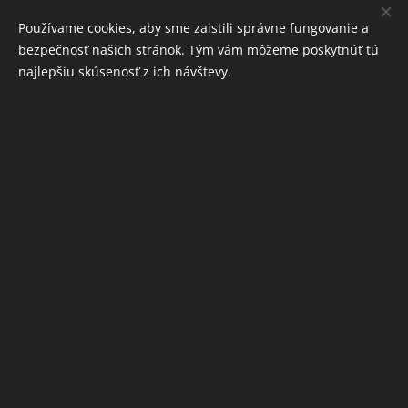
19,00
Kč
50,00
Kč
Používame cookies, aby sme zaistili správne fungovanie a
bezpečnosť našich stránok. Tým vám môžeme poskytnúť tú
najlepšiu skúsenosť z ich návštevy.
INFORMÁCIE
Ochrana osobných údajov
Obchodné podmienky
Cookies
Jazyky
Slovenčina
English
Deutsch
Čeština
Mena
EUR €
CZK Kč