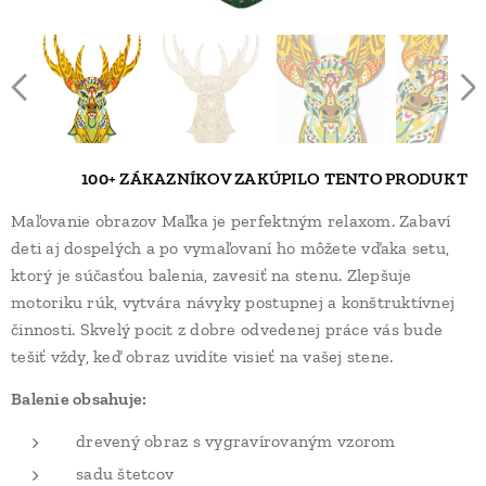
⭐⭐⭐
100+
ZÁKAZNÍKOV ZAKÚPILO
TENTO PRODUKT
Maľovanie obrazov Maľka je perfektným relaxom. Zabaví
deti aj dospelých a po vymaľovaní ho môžete vďaka setu,
ktorý je súčasťou balenia, zavesiť na stenu. Zlepšuje
motoriku rúk, vytvára návyky postupnej a konštruktívnej
činnosti. Skvelý pocit z dobre odvedenej práce vás bude
tešiť vždy, keď obraz uvidíte visieť na vašej stene.
Balenie obsahuje:
drevený obraz s vygravírovaným vzorom
sadu štetcov