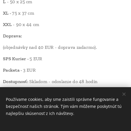
L
- 50 x 25 cm
XL -
75 x 37 cm
XXL
- 90 x 44 cm
Doprava:
(objednávky nad 40 EUR - doprava zadarmo).
SPS Kurier -
5 EUR
Packeta -
3 EUR
Dostupnosť:
Skladom - odoslanie do 48 hodín
19,00
Kč
50,00
Kč
Používame cookies, aby sme zaistili správne fungovanie a
bezpečnosť našich stránok. Tým vám môžeme poskytnúť tú
najlepšiu skúsenosť z ich návštevy.
INFORMÁCIE