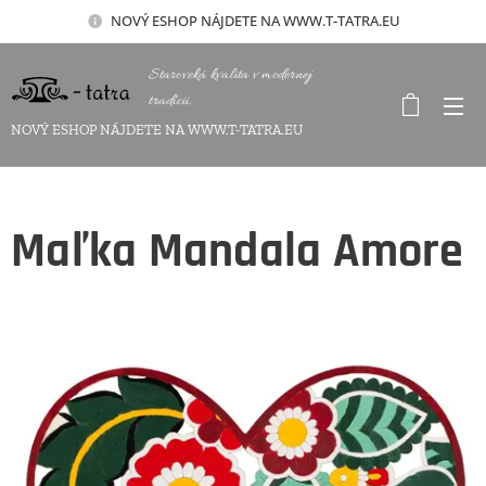
NOVÝ
ESHOP NÁJDETE NA WWW.T-TATRA.EU
Staroveká kvalita v modernej
tradícii.
NOVÝ ESHOP NÁJDETE NA WWW.T-TATRA.EU
Maľka Mandala Amore