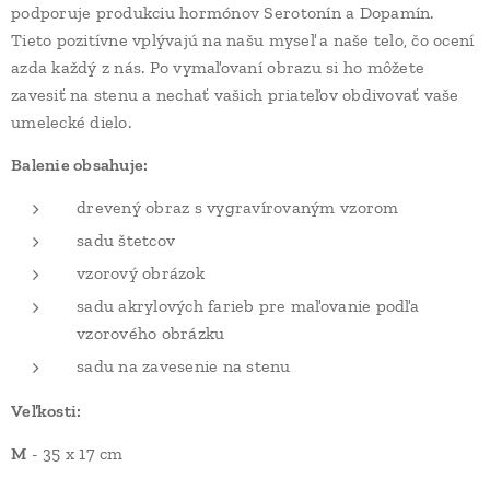
podporuje produkciu hormónov Serotonín a Dopamín.
Tieto pozitívne vplývajú na našu myseľ a naše telo, čo ocení
azda každý z nás. Po vymaľovaní obrazu si ho môžete
zavesiť na stenu a nechať vašich priateľov obdivovať vaše
umelecké dielo.
Balenie obsahuje:
drevený obraz s vygravírovaným vzorom
sadu štetcov
vzorový obrázok
sadu akrylových farieb pre maľovanie podľa
vzorového obrázku
sadu na zavesenie na stenu
Veľkosti:
M
- 35 x 17 cm