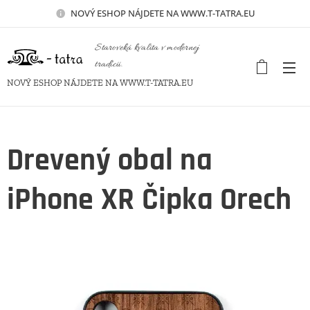
NOVÝ
ESHOP NÁJDETE NA WWW.T-TATRA.EU
Staroveká kvalita v modernej
tradícii.
NOVÝ ESHOP NÁJDETE NA WWW.T-TATRA.EU
Drevený obal na
iPhone XR Čipka Orech