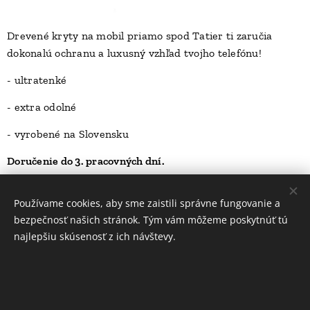
Drevené kryty na mobil priamo spod Tatier ti zaručia
dokonalú ochranu a luxusný vzhľad tvojho telefónu!
D
- ultratenké
- extra odolné
- vyrobené na Slovensku
Doručenie do 3. pracovných dní.
23,00
Kč
Používame cookies, aby sme zaistili správne fungovanie a
bezpečnosť našich stránok. Tým vám môžeme poskytnúť tú
najlepšiu skúsenosť z ich návštevy.
INFORMÁCIE