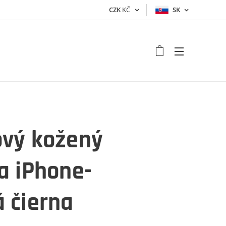
CZK
KČ
SK
ový kožený
a iPhone-
 čierna