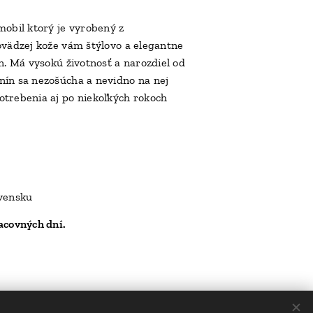
mobil ktorý je vyrobený z
ovädzej kože vám štýlovo a elegantne
n. Má vysokú životnosť a narozdiel od
ín sa nezošúcha a nevidno na nej
trebenia aj po niekoľkých rokoch
ovensku
acovných dní.