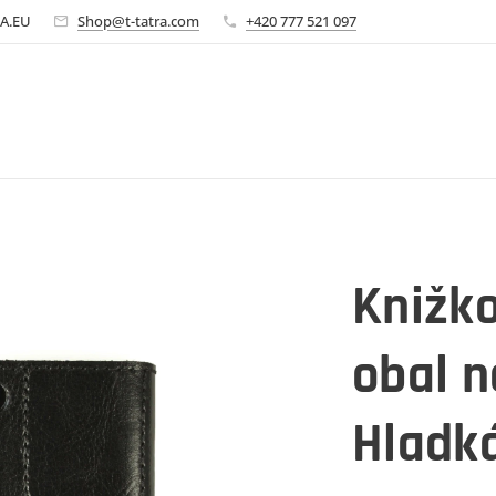
A.EU
Shop@t-tatra.com
+420 777 521 097
Knižk
obal n
Hladká