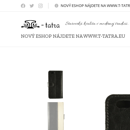
NOVÝ
ESHOP NÁJDETE NA WWW.T-TATR
Staroveká kvalita v modernej tradícii.
NOVÝ ESHOP NÁJDETE NA WWW.T-TATRA.EU