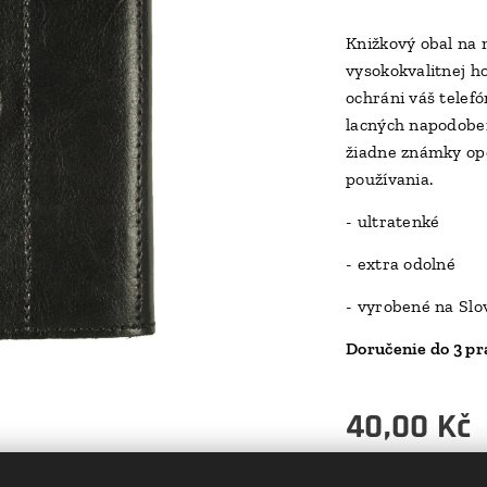
Knižkový obal na 
vysokokvalitnej h
ochráni váš telefó
lacných napodoben
žiadne známky opo
používania.
- ultratenké
- extra odolné
- vyrobené na Sl
Doručenie do 3 pr
40,00
Kč