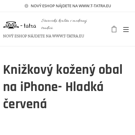
NOVÝ
ESHOP NÁJDETE NA WWW.T-TATRA.EU
Staroveká kvalita v modernej
tradícii.
NOVÝ ESHOP NÁJDETE NA WWW.T-TATRA.EU
Knižkový kožený obal
na iPhone- Hladká
červená