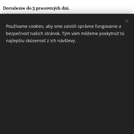
Doručenie do 3 pracovných dní.
40,00
Kč
Používame cookies, aby sme zaistili správne fungovanie a
bezpečnosť našich stránok. Tým vám môžeme poskytnúť tú
najlepšiu skúsenosť z ich návštevy.
INFORMÁCIE
Ochrana osobných údajov
Obchodné podmienky
Cookies
Jazyky
Slovenčina
English
Deutsch
Čeština
Mena