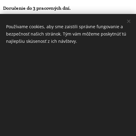
Doručenie do 3 pracovných dní.
40,00
Kč
Používame cookies, aby sme zaistili správne fungovanie a
bezpečnosť našich stránok. Tým vám môžeme poskytnúť tú
najlepšiu skúsenosť z ich návštevy.
INFORMÁCIE
Ochrana osobných údajov
Obchodné podmienky
Cookies
Jazyky
Slovenčina
English
Deutsch
Čeština
Mena