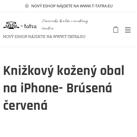
NOVÝ
ESHOP NÁJDETE NA WWW.T-TATRA.EU
Staroveká kvalita v modernej
tradícii.
NOVÝ ESHOP NÁJDETE NA WWW.T-TATRA.EU
Knižkový kožený obal
na iPhone- Brúsená
červená