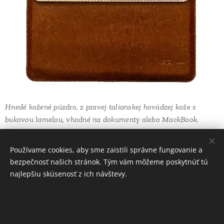
Hnedé kožené púzdro, z pravej talianskej hovädzej kože s
bukovou lamelou, vhodné na dokumenty alebo MackBook.
84,00
Kč
Používame cookies, aby sme zaistili správne fungovanie a
bezpečnosť našich stránok. Tým vám môžeme poskytnúť tú
najlepšiu skúsenosť z ich návštevy.
INFORMÁCIE