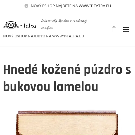
NOVÝ
ESHOP NÁJDETE NA WWW.T-TATRA.EU
Staroveká kvalita v modernej
tradícii.
NOVÝ ESHOP NÁJDETE NA WWW.T-TATRA.EU
Hnedé kožené púzdro s
bukovou lamelou