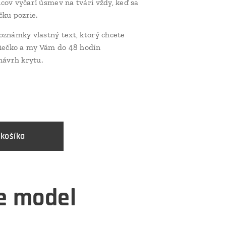
ov vyčarí úsmev na tvári vždy, keď sa
čku pozrie.
známky vlastný text, ktorý chcete
diečko a my Vám do 48 hodín
návrh krytu.
 košíka
te model