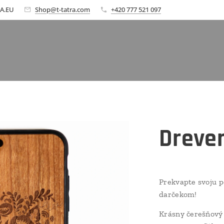
A.EU
Shop@t-tatra.com
+420 777 521 097
Dreve
Prekvapte svoju 
darčekom!
Krásny čerešňový