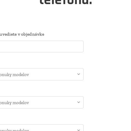
telefónu.
 uvediete v objednávke