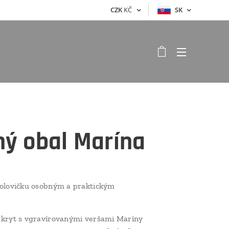
CZK
KČ
SK
ný obal Marína
polovičku osobným a praktickým
 kryt s vgravírovanými veršami Maríny