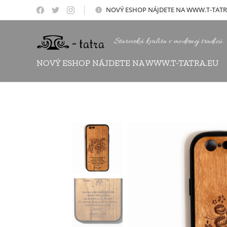
NOVÝ
ESHOP NÁJDETE NA WWW.T-TATR
Staroveká kvalita v modernej tradícii.
NOVÝ ESHOP NÁJDETE NA WWW.T-TATRA.EU