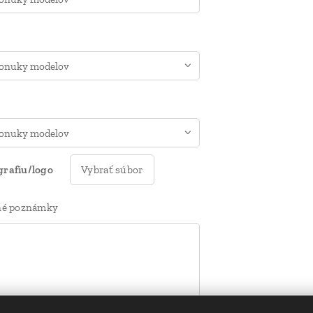
grafiu/logo
Vybrať súbor
dné poznámky