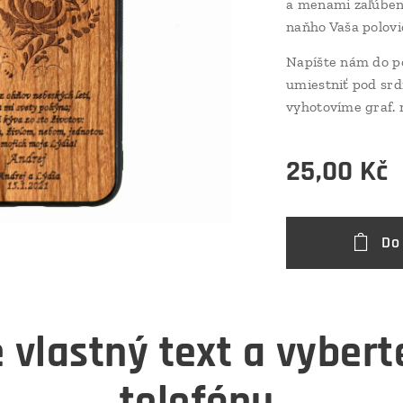
a menami zaľúbenc
naňho Vaša polovi
Napíšte nám do po
umiestniť pod sr
vyhotovíme graf. 
25,00
Kč
Do
 vlastný text a vyber