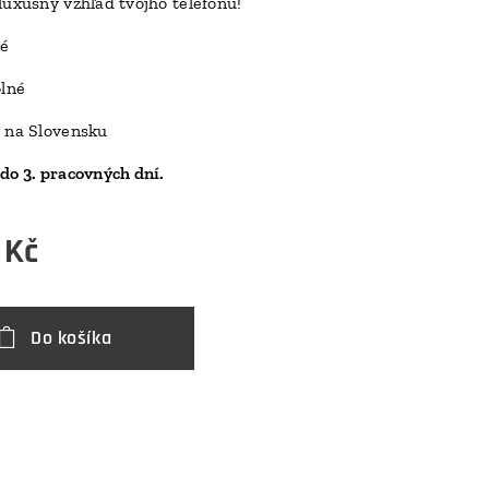
luxusný vzhľad tvojho telefónu!
D
ké
olné
 na Slovensku
do 3. pracovných dní.
Kč
Do košíka