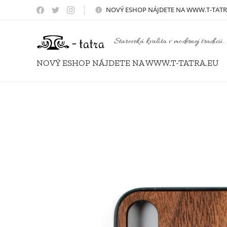
NOVÝ
ESHOP NÁJDETE NA WWW.T-TATR
Staroveká kvalita v modernej tradícii.
NOVÝ ESHOP NÁJDETE NA WWW.T-TATRA.EU