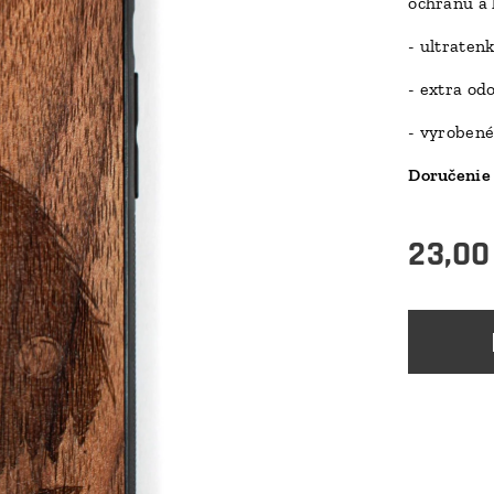
ochranu a 
- ultraten
- extra od
- vyrobené
Doručenie 
23,00