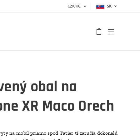
CZK
KČ
SK
vený obal na
one XR Maco Orech
yty na mobil priamo spod Tatier ti zaručia dokonalú