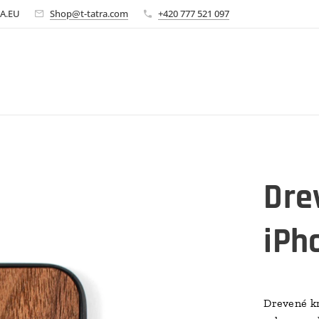
A.EU
Shop@t-tatra.com
+420 777 521 097
Dre
iPh
Drevené kr