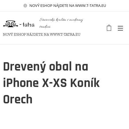
NOVÝ
ESHOP NÁJDETE NA WWW.T-TATRA.EU
Staroveká kvalita v modernej
tradícii.
NOVÝ ESHOP NÁJDETE NA WWW.T-TATRA.EU
Drevený obal na
iPhone X-XS Koník
Orech