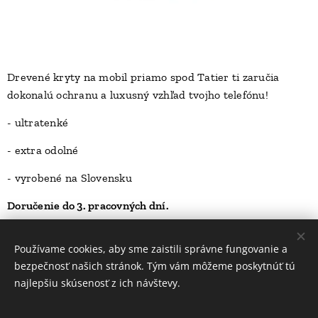
Drevené kryty na mobil priamo spod Tatier ti zaručia
dokonalú ochranu a luxusný vzhľad tvojho telefónu!
D
- ultratenké
- extra odolné
- vyrobené na Slovensku
Doručenie do 3. pracovných dní.
23,00
Kč
Používame cookies, aby sme zaistili správne fungovanie a
bezpečnosť našich stránok. Tým vám môžeme poskytnúť tú
najlepšiu skúsenosť z ich návštevy.