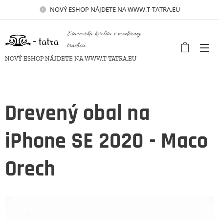
NOVÝ
ESHOP NÁJDETE NA WWW.T-TATRA.EU
Staroveká kvalita v modernej
tradícii.
NOVÝ ESHOP NÁJDETE NA WWW.T-TATRA.EU
Drevený obal na
iPhone SE 2020 - Maco
Orech