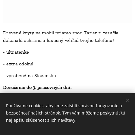
Drevené kryty na mobil priamo spod Tatier ti zaručia
dokonalú ochranu a luxusný vzhľad tvojho telefónu!
D
- ultratenké
- extra odolné
- vyrobené na Slovensku
Doručenie do 3. pracovných dní.
23,00
Kč
Používame cookies, aby sme zaistili správne fungovanie a
bezpečnosť našich stránok. Tým vám môžeme poskytnúť tú
najlepšiu skúsenosť z ich návštevy.