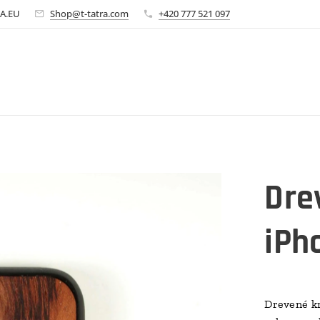
A.EU
Shop@t-tatra.com
+420 777 521 097
Dre
iPh
Drevené kr