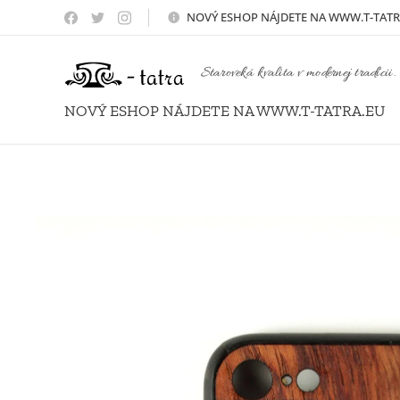
NOVÝ
ESHOP NÁJDETE NA WWW.T-TATR
Staroveká kvalita v modernej tradícii.
NOVÝ ESHOP NÁJDETE NA WWW.T-TATRA.EU