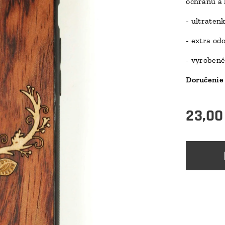
ochranu a 
- ultraten
- extra od
- vyrobené
Doručenie 
23,00