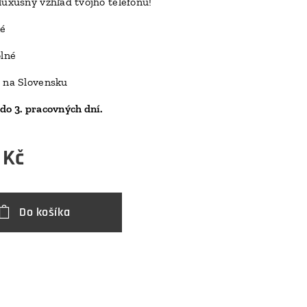
luxusný vzhľad tvojho telefónu!
D
ké
olné
 na Slovensku
do 3. pracovných dní.
Kč
Do košíka