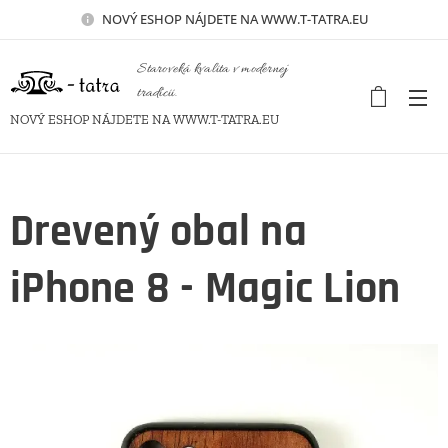
NOVÝ
ESHOP NÁJDETE NA WWW.T-TATRA.EU
Staroveká kvalita v modernej
tradícii.
NOVÝ ESHOP NÁJDETE NA WWW.T-TATRA.EU
Drevený obal na
iPhone 8 - Magic Lion