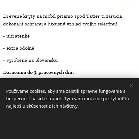
Drevené kryty na mobil priamo spod Tatier ti zaručia
dokonalú ochranu a luxusný vzhľad tvojho telefónu!
D
- ultratenké
- extra odolné
- vyrobené na Slovensku
Doručenie do 3. pracovných dní.
23,00
Kč
Používame cookies, aby sme zaistili správne fungovanie a
bezpečnosť našich stránok. Tým vám môžeme poskytnúť tú
najlepšiu skúsenosť z ich návštevy.
INFORMÁCIE