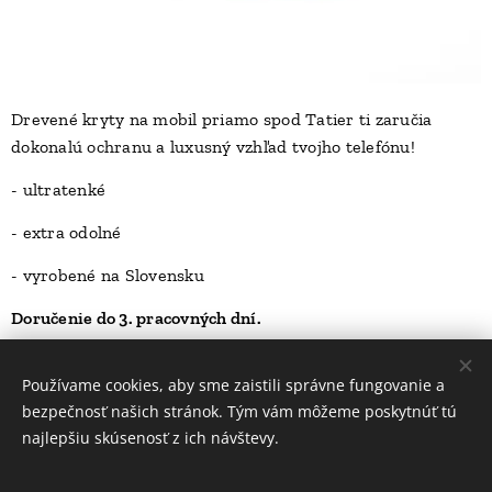
Drevené kryty na mobil priamo spod Tatier ti zaručia
dokonalú ochranu a luxusný vzhľad tvojho telefónu!
D
- ultratenké
- extra odolné
- vyrobené na Slovensku
Doručenie do 3. pracovných dní.
23,00
Kč
Používame cookies, aby sme zaistili správne fungovanie a
bezpečnosť našich stránok. Tým vám môžeme poskytnúť tú
najlepšiu skúsenosť z ich návštevy.