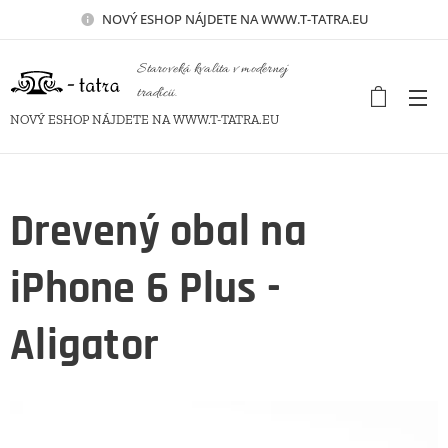
NOVÝ
ESHOP NÁJDETE NA WWW.T-TATRA.EU
Staroveká kvalita v modernej
tradícii.
NOVÝ ESHOP NÁJDETE NA WWW.T-TATRA.EU
Drevený obal na
iPhone 6 Plus -
Aligator