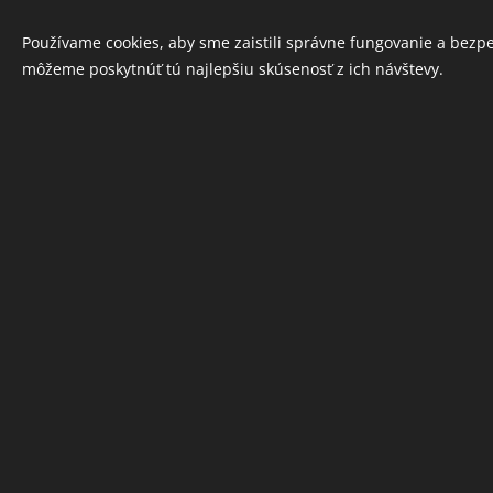
Používame cookies, aby sme zaistili správne fungovanie a bezp
môžeme poskytnúť tú najlepšiu skúsenosť z ich návštevy.
INFORMÁCIE
Ochrana osobných údajov
Obchodné podmienky
Cookies