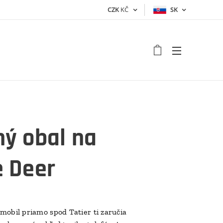
CZK
KČ
SK
ý obal na
e Deer
mobil priamo spod Tatier ti zaručia