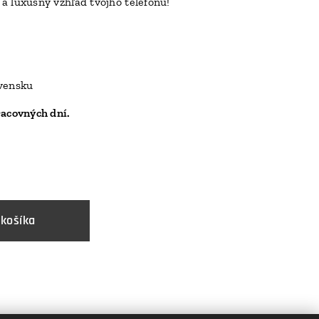
a luxusný vzhľad tvojho telefónu!
D
ovensku
racovných dní.
 košíka