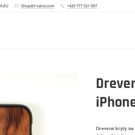
A.EU
Shop@t-tatra.com
+420 777 521 097
Dreven
iPhon
Drevené kryty na 