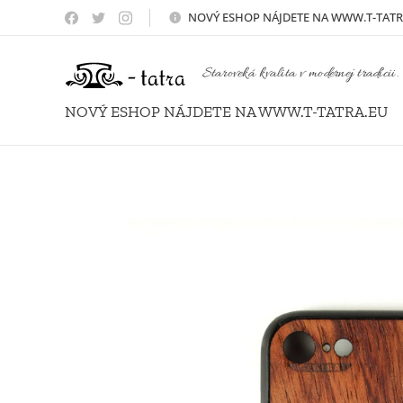
NOVÝ
ESHOP NÁJDETE NA WWW.T-TATR
Staroveká kvalita v modernej tradícii.
NOVÝ ESHOP NÁJDETE NA WWW.T-TATRA.EU