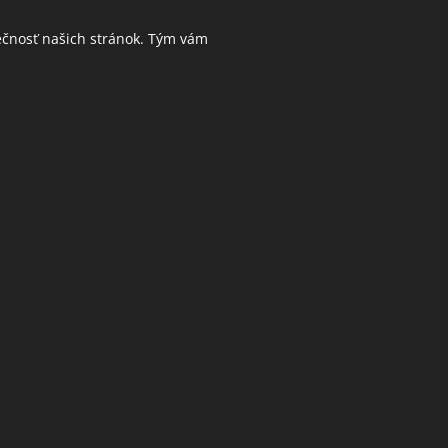
ečnosť našich stránok. Tým vám
Jazyky
Slovenčina
Deutsch
Č