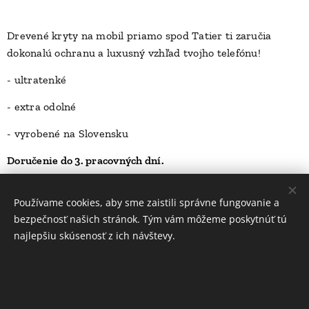
Drevené kryty na mobil priamo spod Tatier ti zaručia
dokonalú ochranu a luxusný vzhľad tvojho telefónu!
D
- ultratenké
- extra odolné
- vyrobené na Slovensku
Doručenie do 3. pracovných dní.
23,00
Kč
Používame cookies, aby sme zaistili správne fungovanie a
bezpečnosť našich stránok. Tým vám môžeme poskytnúť tú
najlepšiu skúsenosť z ich návštevy.
INFORMÁCIE