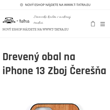
NOVÝ
ESHOP NÁJDETE NA WWW.T-TATRA.EU
Staroveká kvalita v modernej
tradícii.
NOVÝ ESHOP NÁJDETE NA WWW.T-TATRA.EU
Drevený obal na
iPhone 13 Zboj Čerešňa