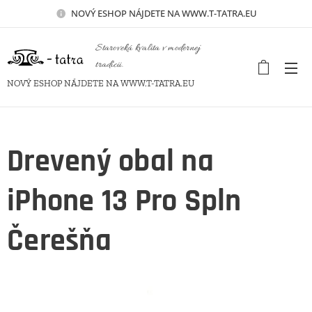
NOVÝ
ESHOP NÁJDETE NA WWW.T-TATRA.EU
Staroveká kvalita v modernej
tradícii.
NOVÝ ESHOP NÁJDETE NA WWW.T-TATRA.EU
Drevený obal na
iPhone 13 Pro Spln
Čerešňa