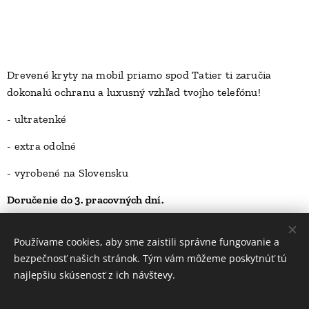
Drevené kryty na mobil priamo spod Tatier ti zaručia
dokonalú ochranu a luxusný vzhľad tvojho telefónu!
D
- ultratenké
- extra odolné
- vyrobené na Slovensku
Doručenie do 3. pracovných dní.
23,00
Kč
Používame cookies, aby sme zaistili správne fungovanie a
bezpečnosť našich stránok. Tým vám môžeme poskytnúť tú
najlepšiu skúsenosť z ich návštevy.