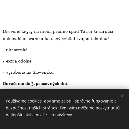
Drevené kryty na mobil priamo spod Tatier ti zaručia
dokonalú ochranu a luxusný vzhľad tvojho telefónu!
D
- ultratenké
- extra odolné
- vyrobené na Slovensku
Doručenie do 3. pracovných dní.
23,00
Kč
Používame cookies, aby sme zaistili správne fungovanie a
bezpečnosť našich stránok. Tým vám môžeme poskytnúť tú
najlepšiu skúsenosť z ich návštevy.