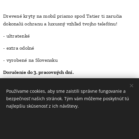
Drevené kryty na mobil priamo spod Tatier ti zaručia
dokonalú ochranu a luxusný vzhľad tvojho telefónu!
D
- ultratenké
- extra odolné
- vyrobené na Slovensku
Doručenie do 3. pracovných dní.
23,00
Kč
Používame cookies, aby sme zaistili správne fungovanie a
bezpečnosť našich stránok. Tým vám môžeme poskytnúť tú
najlepšiu skúsenosť z ich návštevy.
INFORMÁCIE