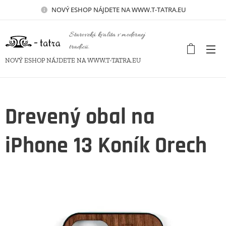
NOVÝ
ESHOP NÁJDETE NA WWW.T-TATRA.EU
Staroveká kvalita v modernej
tradícii.
NOVÝ ESHOP NÁJDETE NA WWW.T-TATRA.EU
Drevený obal na
iPhone 13 Koník Orech