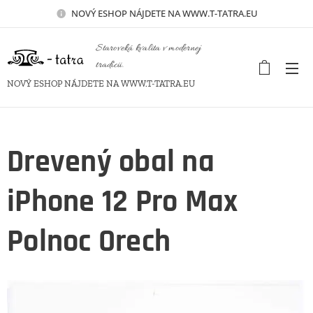
NOVÝ
ESHOP NÁJDETE NA WWW.T-TATRA.EU
Staroveká kvalita v modernej
tradícii.
NOVÝ ESHOP NÁJDETE NA WWW.T-TATRA.EU
Drevený obal na
iPhone 12 Pro Max
Polnoc Orech