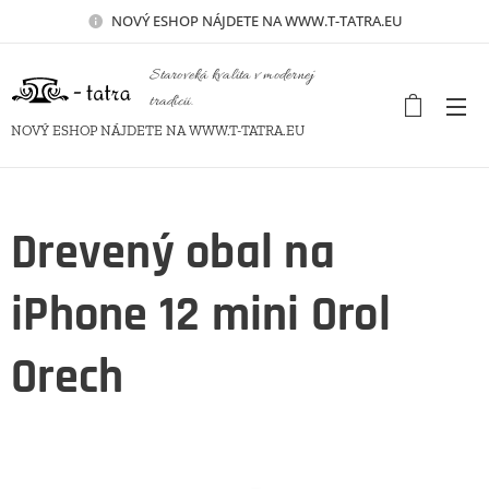
NOVÝ
ESHOP NÁJDETE NA WWW.T-TATRA.EU
Staroveká kvalita v modernej
tradícii.
NOVÝ ESHOP NÁJDETE NA WWW.T-TATRA.EU
Drevený obal na
iPhone 12 mini Orol
Orech