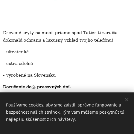
Drevené kryty na mobil priamo spod Tatier ti zaručia
dokonalú ochranu a luxusný vzhľad tvojho telefónu!
D
- ultratenké
- extra odolné
- vyrobené na Slovensku
Doručenie do 3. pracovných dní.
23,00
Kč
Používame cookies, aby sme zaistili správne fungovanie a
bezpečnosť našich stránok. Tým vám môžeme poskytnúť tú
najlepšiu skúsenosť z ich návštevy.