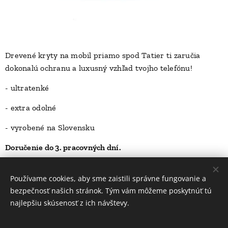
Drevené kryty na mobil priamo spod Tatier ti zaručia
dokonalú ochranu a luxusný vzhľad tvojho telefónu!
D
- ultratenké
- extra odolné
- vyrobené na Slovensku
Doručenie do 3. pracovných dní.
23,00
Kč
Používame cookies, aby sme zaistili správne fungovanie a
bezpečnosť našich stránok. Tým vám môžeme poskytnúť tú
najlepšiu skúsenosť z ich návštevy.