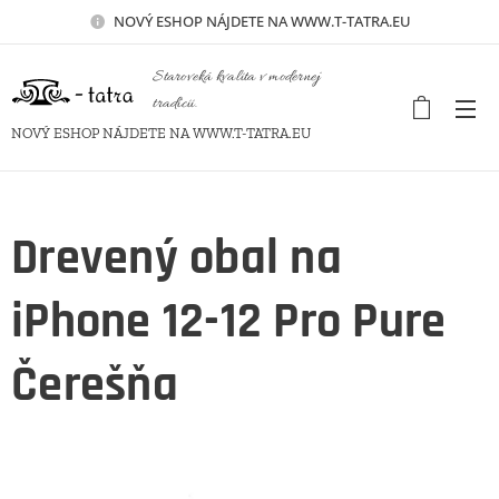
NOVÝ
ESHOP NÁJDETE NA WWW.T-TATRA.EU
Staroveká kvalita v modernej
tradícii.
NOVÝ ESHOP NÁJDETE NA WWW.T-TATRA.EU
Drevený obal na
iPhone 12-12 Pro Pure
Čerešňa