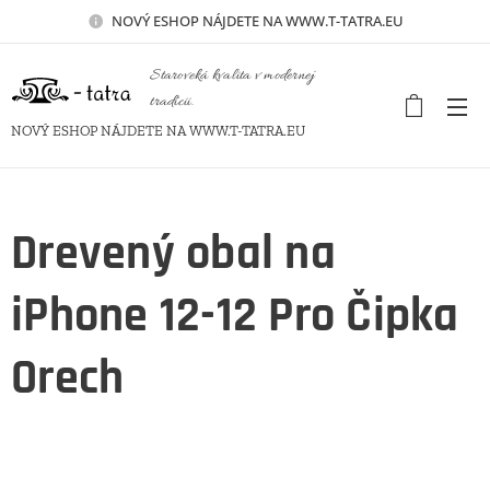
NOVÝ
ESHOP NÁJDETE NA WWW.T-TATRA.EU
Staroveká kvalita v modernej
tradícii.
NOVÝ ESHOP NÁJDETE NA WWW.T-TATRA.EU
Drevený obal na
iPhone 12-12 Pro Čipka
Orech