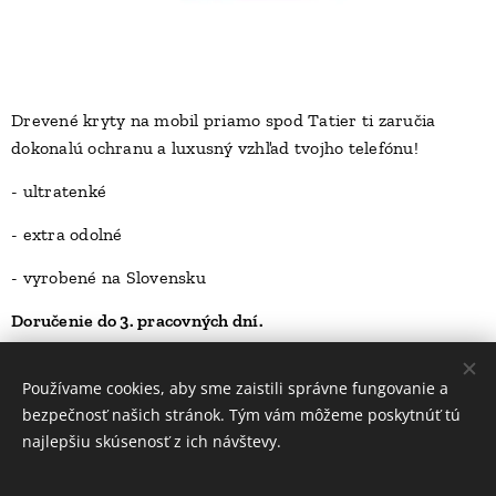
Drevené kryty na mobil priamo spod Tatier ti zaručia
dokonalú ochranu a luxusný vzhľad tvojho telefónu!
D
- ultratenké
- extra odolné
- vyrobené na Slovensku
Doručenie do 3. pracovných dní.
23,00
Kč
Používame cookies, aby sme zaistili správne fungovanie a
bezpečnosť našich stránok. Tým vám môžeme poskytnúť tú
najlepšiu skúsenosť z ich návštevy.