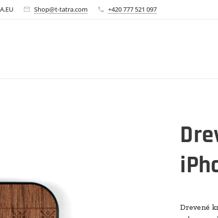
A.EU
Shop@t-tatra.com
+420 777 521 097
Dre
iPh
Drevené kr