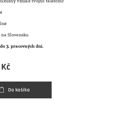
luxusný vzhľad tvojho telefónu!
D
ké
olné
 na Slovensku
do 3. pracovných dní.
Kč
Do košíka