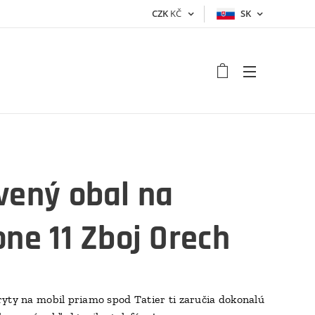
CZK
KČ
SK
vený obal na
one 11 Zboj Orech
yty na mobil priamo spod Tatier ti zaručia dokonalú