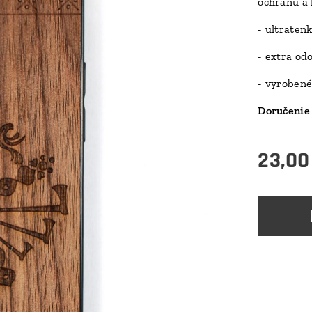
ochranu a 
- ultraten
- extra od
- vyrobené
Doručenie 
23,00