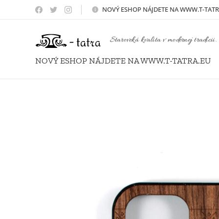
NOVÝ
ESHOP NÁJDETE NA WWW.T-TATR
Staroveká kvalita v modernej tradícii.
NOVÝ ESHOP NÁJDETE NA WWW.T-TATRA.EU