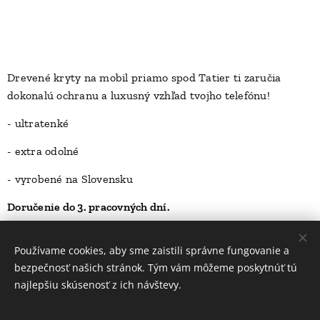
Drevené kryty na mobil priamo spod Tatier ti zaručia
dokonalú ochranu a luxusný vzhľad tvojho telefónu!
D
- ultratenké
- extra odolné
- vyrobené na Slovensku
Doručenie do 3. pracovných dní.
23,00
Kč
Používame cookies, aby sme zaistili správne fungovanie a
bezpečnosť našich stránok. Tým vám môžeme poskytnúť tú
najlepšiu skúsenosť z ich návštevy.