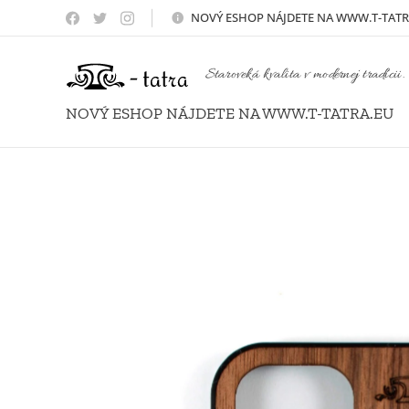
NOVÝ
ESHOP NÁJDETE NA WWW.T-TATR
Staroveká kvalita v modernej tradícii.
NOVÝ ESHOP NÁJDETE NA WWW.T-TATRA.EU