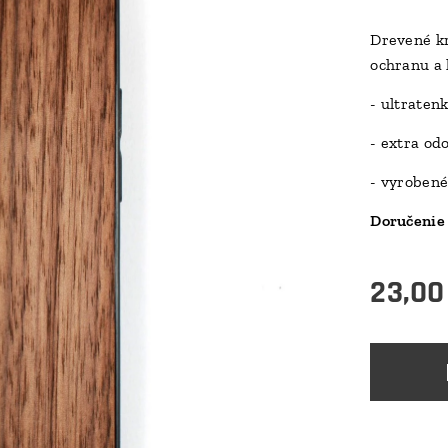
Drevené kr
ochranu a 
- ultraten
- extra od
- vyrobené
Doručenie 
23,00