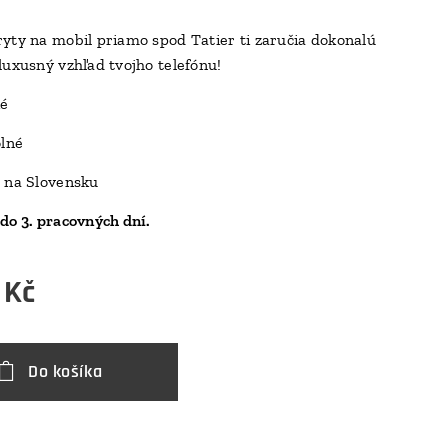
yty na mobil priamo spod Tatier ti zaručia dokonalú
luxusný vzhľad tvojho telefónu!
D
ké
olné
 na Slovensku
do 3. pracovných dní.
Kč
Do košíka