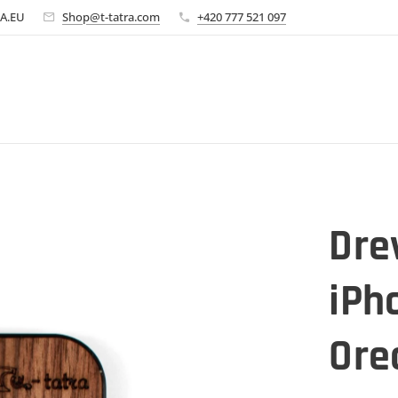
A.EU
Shop@t-tatra.com
+420 777 521 097
Dre
iPh
Ore