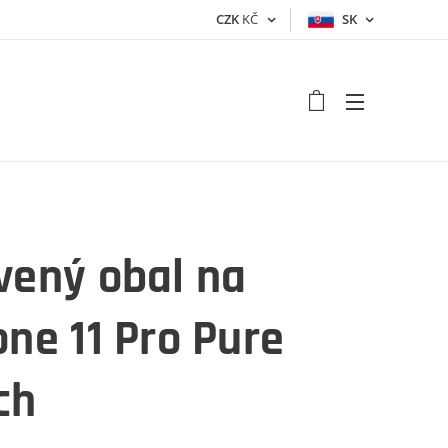
CZK
KČ
SK
vený obal na
one 11 Pro Pure
ch