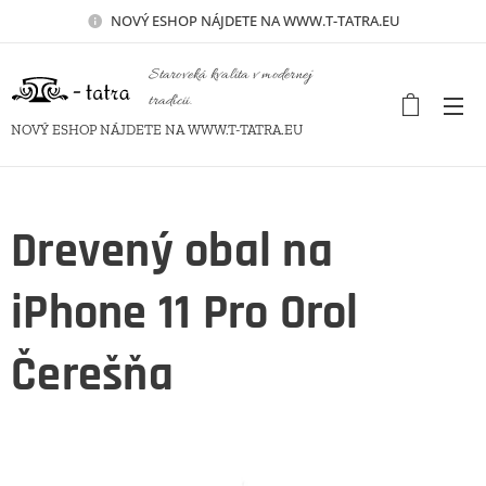
NOVÝ
ESHOP NÁJDETE NA WWW.T-TATRA.EU
Staroveká kvalita v modernej
tradícii.
NOVÝ ESHOP NÁJDETE NA WWW.T-TATRA.EU
Drevený obal na
iPhone 11 Pro Orol
Čerešňa