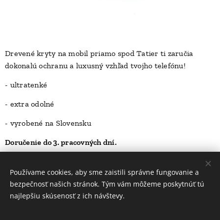
Drevené kryty na mobil priamo spod Tatier ti zaručia
dokonalú ochranu a luxusný vzhľad tvojho telefónu!
D
- ultratenké
- extra odolné
- vyrobené na Slovensku
Doručenie do 3. pracovných dní.
23,00
Kč
Používame cookies, aby sme zaistili správne fungovanie a
bezpečnosť našich stránok. Tým vám môžeme poskytnúť tú
najlepšiu skúsenosť z ich návštevy.