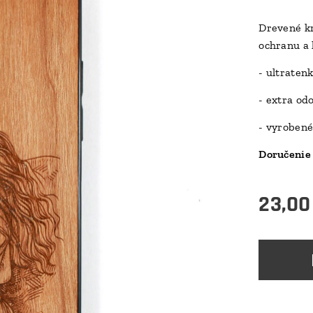
Drevené kr
ochranu a 
- ultraten
- extra od
- vyrobené
Doručenie 
23,00