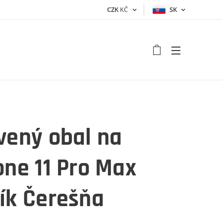
CZK
KČ
SK
vený obal na
one 11 Pro Max
ík Čerešňa