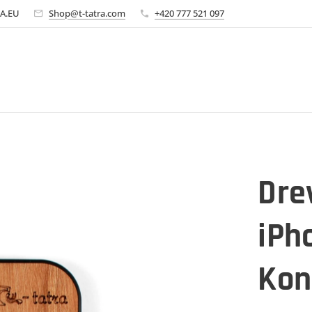
A.EU
Shop@t-tatra.com
+420 777 521 097
Dre
iPh
Kon