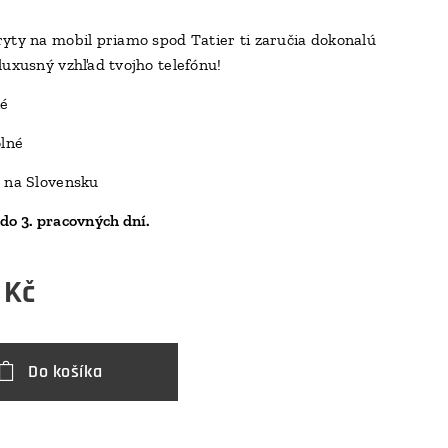
yty na mobil priamo spod Tatier ti zaručia dokonalú
luxusný vzhľad tvojho telefónu!
D
ké
olné
 na Slovensku
do 3. pracovných dní.
Kč
Do košíka