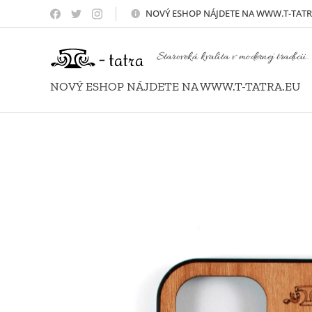
NOVÝ
ESHOP NÁJDETE NA WWW.T-TATR
Staroveká kvalita v modernej tradícii.
NOVÝ ESHOP NÁJDETE NA WWW.T-TATRA.EU