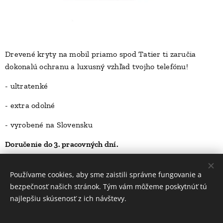
Drevené kryty na mobil priamo spod Tatier ti zaručia
dokonalú ochranu a luxusný vzhľad tvojho telefónu!
D
- ultratenké
- extra odolné
- vyrobené na Slovensku
Doručenie do 3. pracovných dní.
23,00
Kč
Používame cookies, aby sme zaistili správne fungovanie a
bezpečnosť našich stránok. Tým vám môžeme poskytnúť tú
najlepšiu skúsenosť z ich návštevy.