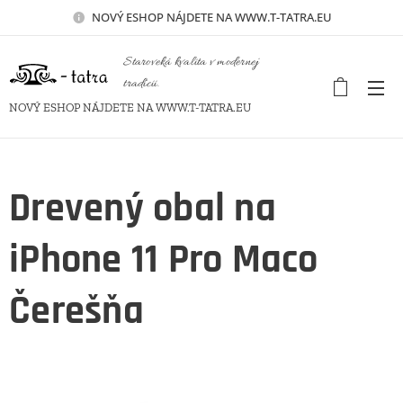
NOVÝ
ESHOP NÁJDETE NA WWW.T-TATRA.EU
Staroveká kvalita v modernej
tradícii.
NOVÝ ESHOP NÁJDETE NA WWW.T-TATRA.EU
Drevený obal na
iPhone 11 Pro Maco
Čerešňa