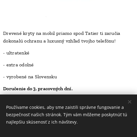
Drevené kryty na mobil priamo spod Tatier ti zaručia
dokonalú ochranu a luxusný vzhľad tvojho telefónu!
D
- ultratenké
- extra odolné
- vyrobené na Slovensku
Doručenie do 3. pracovných dní.
23,00
Kč
Používame cookies, aby sme zaistili správne fungovanie a
bezpečnosť našich stránok. Tým vám môžeme poskytnúť tú
najlepšiu skúsenosť z ich návštevy.