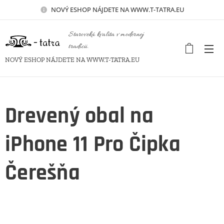
NOVÝ
ESHOP NÁJDETE NA WWW.T-TATRA.EU
Staroveká kvalita v modernej
tradícii.
NOVÝ ESHOP NÁJDETE NA WWW.T-TATRA.EU
Drevený obal na
iPhone 11 Pro Čipka
Čerešňa