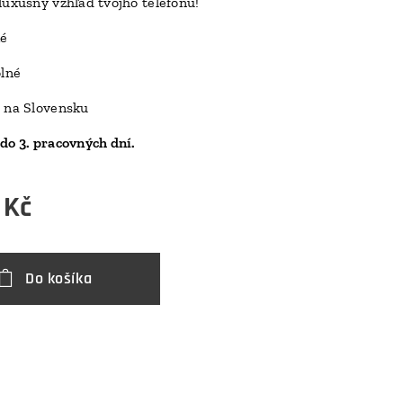
luxusný vzhľad tvojho telefónu!
D
ké
olné
 na Slovensku
do 3. pracovných dní.
Kč
Do košíka