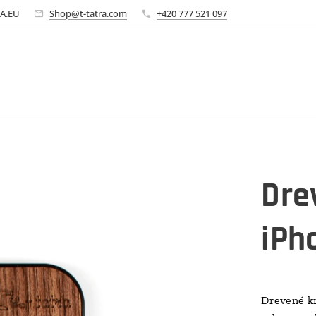
A.EU
Shop@t-tatra.com
+420 777 521 097
Dre
iPh
Drevené kr