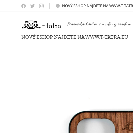
NOVÝ
ESHOP NÁJDETE NA WWW.T-TATR
Staroveká kvalita v modernej tradícii.
NOVÝ ESHOP NÁJDETE NA WWW.T-TATRA.EU