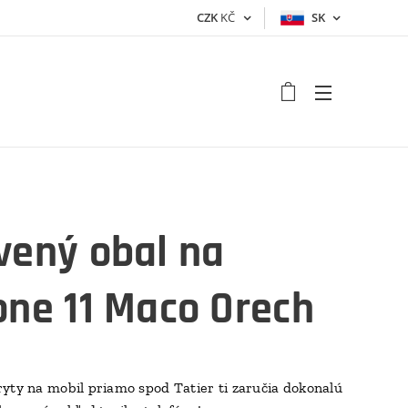
CZK
KČ
SK
vený obal na
one 11 Maco Orech
yty na mobil priamo spod Tatier ti zaručia dokonalú