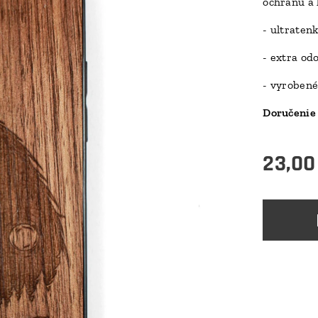
ochranu a 
- ultraten
- extra od
- vyrobené
Doručenie 
23,00