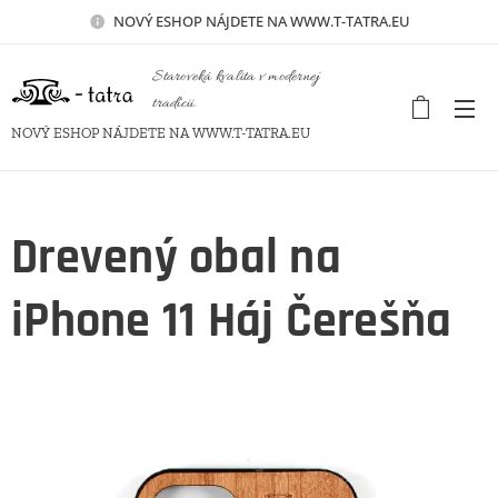
NOVÝ
ESHOP NÁJDETE NA WWW.T-TATRA.EU
Staroveká kvalita v modernej
tradícii.
NOVÝ ESHOP NÁJDETE NA WWW.T-TATRA.EU
Drevený obal na
iPhone 11 Háj Čerešňa