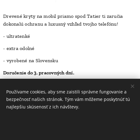
Drevené kryty na mobil priamo spod Tatier ti zaručia
dokonalú ochranu a luxusný vzhľad tvojho telefónu!
D
- ultratenké
- extra odolné
- vyrobené na Slovensku
Doručenie do 3. pracovných dní.
23,00
Kč
Používame cookies, aby sme zaistili správne fungovanie a
bezpečnosť našich stránok. Tým vám môžeme poskytnúť tú
najlepšiu skúsenosť z ich návštevy.
INFORMÁCIE