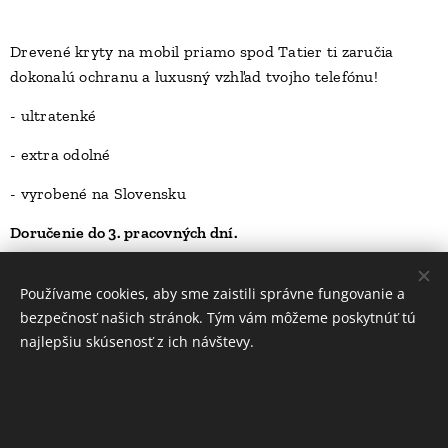
Drevené kryty na mobil priamo spod Tatier ti zaručia
dokonalú ochranu a luxusný vzhľad tvojho telefónu!
D
- ultratenké
- extra odolné
- vyrobené na Slovensku
Doručenie do 3. pracovných dní.
25,00
Kč
Používame cookies, aby sme zaistili správne fungovanie a
bezpečnosť našich stránok. Tým vám môžeme poskytnúť tú
najlepšiu skúsenosť z ich návštevy.
INFORMÁCIE