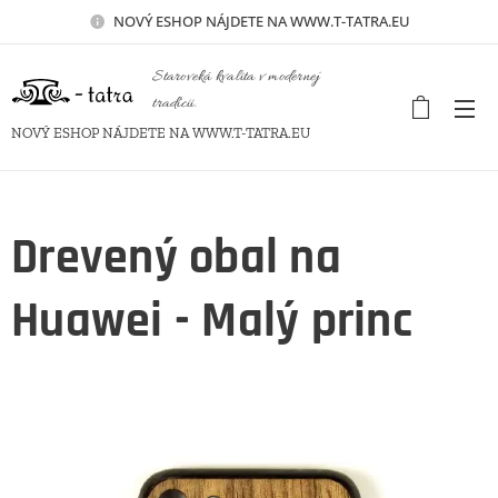
NOVÝ
ESHOP NÁJDETE NA WWW.T-TATRA.EU
Staroveká kvalita v modernej
tradícii.
NOVÝ ESHOP NÁJDETE NA WWW.T-TATRA.EU
Drevený obal na
Huawei - Malý princ